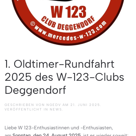
1. Oldtimer-Rundfahrt
2025 des W-123-Clubs
Deggendorf
GESCHRIEBEN VON
NGEDV
AM
21. JUNI 2025
.
VERÖFFENTLICHT IN
NEWS
.
Liebe W 123-Enthusiastinnen und -Enthusiasten,
am
Sonntag, den 24. August 2025
, ist es wieder soweit: